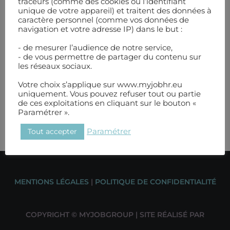
traceurs (comme des cookies ou l’identifiant
études économiques (Statec) a annoncé une
unique de votre appareil) et traitent des données à
caractère personnel (comme vos données de
augmentation de 2,5% de l’indice. +2,5%
navigation et votre adresse IP) dans le but :
d’augmentation pour l’indice en […]
- de mesurer l’audience de notre service,
- de vous permettre de partager du contenu sur
les réseaux sociaux.
READ MORE
Votre choix s’applique sur www.myjobhr.eu
uniquement. Vous pouvez refuser tout ou partie
de ces exploitations en cliquant sur le bouton «
Paramétrer ».
Tout accepter
Paramétrer
MENTIONS LÉGALES
|
POLITIQUE DE CONFIDENTIALITÉ
COPYRIGHT © MYJOBGROUP | SITE RÉALISÉ PAR