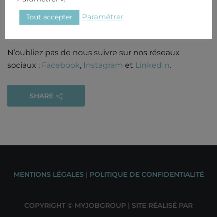
N’hésitez pas a consulter nos
offres d’emploi
.
Tout accepter
Paramétrer
N’oubliez pas de nous suivre sur nos réseaux
sociaux :
Facebook
,
Instagram
et
LinkedIn
.
SHARE
MENTIONS LÉGALES
|
POLITIQUE DE CONFIDENTIALITÉ
COPYRIGHT © MYJOBGROUP | SITE RÉALISÉ PAR