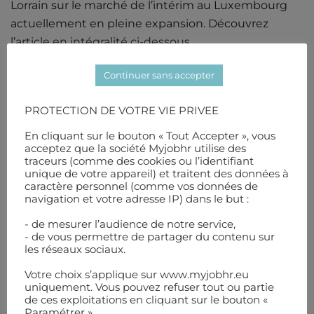
Lorrain sur le marché de l’intérim au Luxembourg
actuellement en pleine expansion. Découvrez
l’article en intégralité ci-dessous.
Continuer sans accepter
Bonne lecture à tous et toutes !
PROTECTION DE VOTRE VIE PRIVEE
En cliquant sur le bouton « Tout Accepter », vous
acceptez que la société Myjobhr utilise des
traceurs (comme des cookies ou l’identifiant
unique de votre appareil) et traitent des données à
caractère personnel (comme vos données de
navigation et votre adresse IP) dans le but :
- de mesurer l’audience de notre service,
- de vous permettre de partager du contenu sur
Le lien de l’article :
Pénurie d’intérimaires chez les
les réseaux sociaux.
frontaliers
Votre choix s’applique sur www.myjobhr.eu
uniquement. Vous pouvez refuser tout ou partie
de ces exploitations en cliquant sur le bouton «
Paramétrer ».